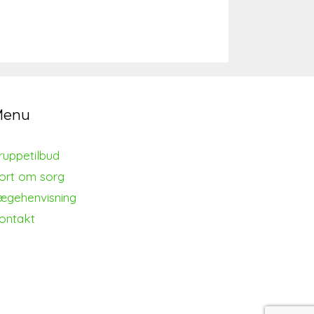
Menu
ruppetilbud
ort om sorg
ægehenvisning
ontakt